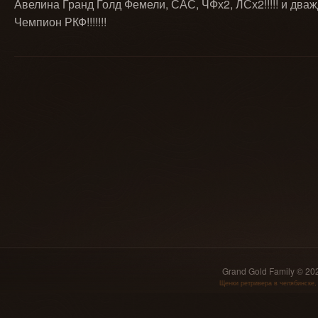
Авелина Гранд Голд Фемели, САС, ЧФх2, ЛСх2!!!!! и два
Чемпион РКФ!!!!!!!
Grand Gold Family © 2
Щенки ретривера в челябинске,